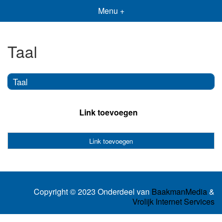
Menu +
Taal
Taal
Link toevoegen
Link toevoegen
Copyright © 2023 Onderdeel van
BaakmanMedia
&
Vrolijk Internet Services